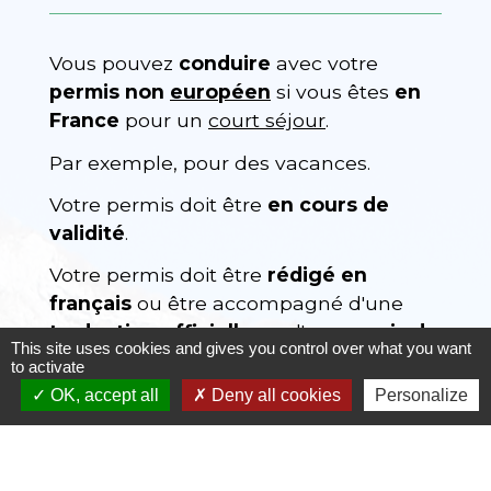
Vous pouvez
conduire
avec votre
permis non
européen
si vous êtes
en
France
pour un
court séjour
.
Par exemple, pour des vacances.
Votre permis doit être
en cours de
validité
.
Votre permis doit être
rédigé en
français
ou être accompagné d'une
traduction officielle
ou d'un
permis de
This site uses cookies and gives you control over what you want
conduire international
(sauf pour le
to activate
permis britannique).
OK, accept all
Deny all cookies
Personalize
Si vous souhaitez obtenir la traduction
en France, vous devez vous adresser à
un
traducteur agréé
.