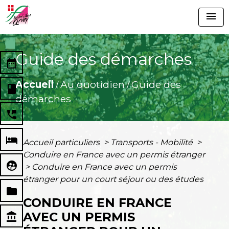
menu
Guide des démarches
date_range
Accueil
Au quotidien
Guide des
/
/
book
démarches
perm_phone_msg
local_hotel
Accueil particuliers
>
Transports - Mobilité
>
Conduire en France avec un permis étranger
supervised_user_circle
>
Conduire en France avec un permis
étranger pour un court séjour ou des études
folder
CONDUIRE EN FRANCE
AVEC UN PERMIS
account_balance