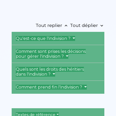
Tout replier
Tout déplier
keyboard_arrow_up
keyboard_arrow_down
Qu'est-ce que l'indivision ?
Comment sont prises les décisions
pour gérer l'indivision ?
Quels sont les droits des héritiers
dans l'indivision ?
Comment prend fin l'indivision ?
Textes de référence