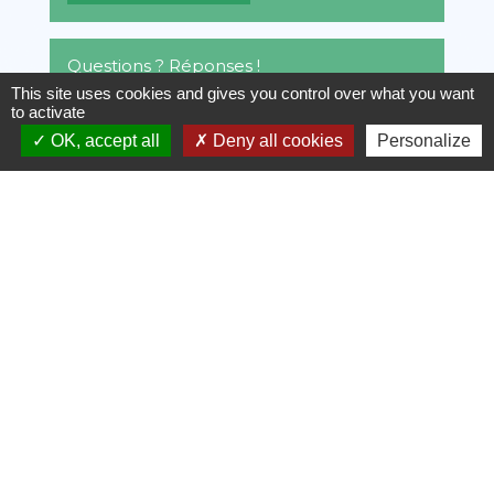
Questions ? Réponses !
This site uses cookies and gives you control over what you want
to activate
Impôts locaux : qui doit payer la taxe
OK, accept all
Deny all cookies
Personalize
foncière en cas d'indivision ?
Les héritiers peuvent-ils désigner une
personne pour gérer la succession ?
L'époux survivant peut-il réclamer une
pension alimentaire aux héritiers ?
L'usufruit du conjoint survivant peut-il
être transformé en rente ou en capital ?
Et aussi
Héritage : ordre et droits des héritiers