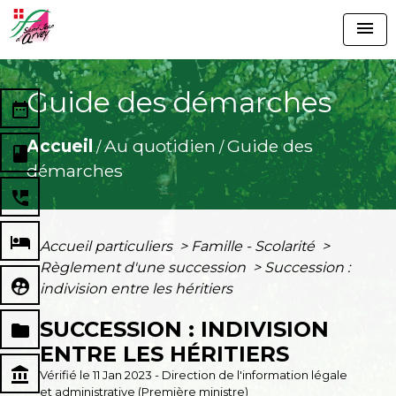
menu
Guide des démarches
date_range
Accueil
Au quotidien
Guide des
/
/
book
démarches
perm_phone_msg
local_hotel
Accueil particuliers
>
Famille - Scolarité
>
Règlement d'une succession
>
Succession :
supervised_user_circle
indivision entre les héritiers
SUCCESSION : INDIVISION
folder
ENTRE LES HÉRITIERS
account_balance
Vérifié le 11 Jan 2023 - Direction de l'information légale
et administrative (Première ministre)