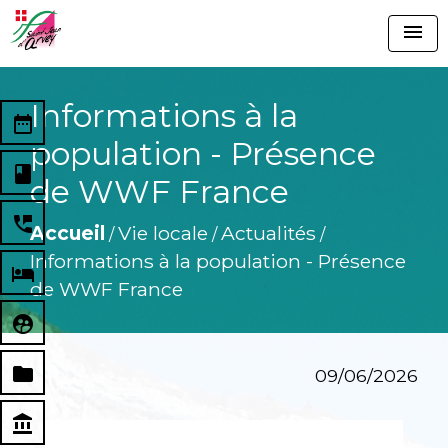
menu
Informations à la
date_range
population - Présence
book
de WWF France
perm_phone_msg
Accueil
Vie locale
Actualités
/
/
/
Informations à la population - Présence
local_hotel
de WWF France
supervised_user_circle
folder
09/06/2026
account_balance