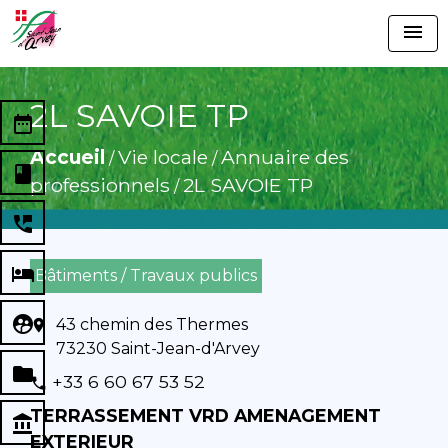
menu
2L SAVOIE TP
date_range
Accueil
Vie locale
Annuaire des
/
/
book
professionnels
2L SAVOIE TP
/
perm_phone_msg
local_hotel
Bâtiments / Travaux publics
supervised_user_circle
43 chemin des Thermes
location_on
73230 Saint-Jean-d'Arvey
folder
+33 6 60 67 53 52
phone
TERRASSEMENT VRD AMENAGEMENT
account_balance
EXTERIEUR