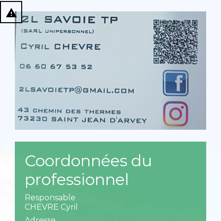
report_problem
Coordonnées du
professionnel
Responsable
CHEVRE Cyril
Adresse