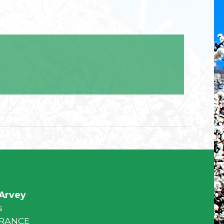
Arvey
s
 FRANCE