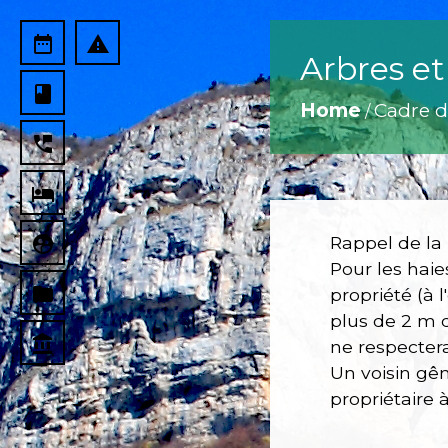
date_range
report_problem
Arbres et
book
Home
Cadre d
/
perm_phone_msg
local_hotel
supervised_user_circle
Rappel de la lo
Pour les haie
folder
propriété (à 
plus de 2 m d
account_balance
ne respectera
Un voisin gên
propriétaire 