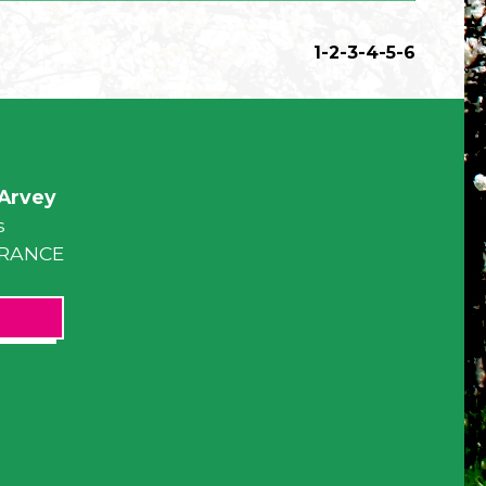
1
-2
-3
-4
-5
-6
Arvey
s
 FRANCE