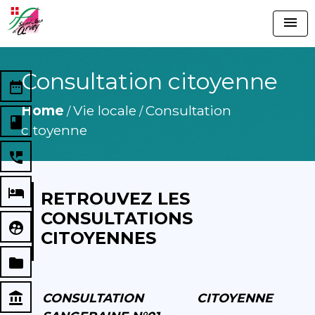
menu
Consultation citoyenne
date_range
Home
Vie locale
Consultation
/
/
book
citoyenne
perm_phone_msg
local_hotel
RETROUVEZ LES
CONSULTATIONS
supervised_user_circle
CITOYENNES
folder
account_balance
CONSULTATION CITOYENNE