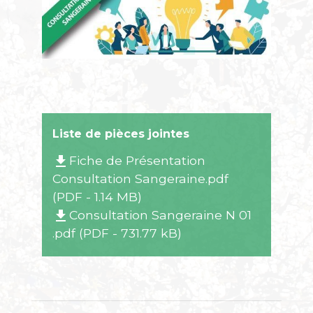
Liste de pièces jointes
Fiche de Présentation
file_download
Consultation Sangeraine.pdf
(PDF - 1.14 MB)
Consultation Sangeraine N 01
file_download
.pdf (PDF - 731.77 kB)