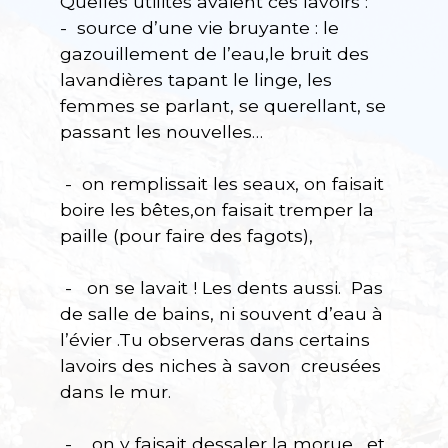
Quelles utilités avaient ces lavoirs :
- source d’une vie bruyante : le
gazouillement de l’eau,le bruit des
lavandières tapant le linge, les
femmes se parlant, se querellant, se
passant les nouvelles…
- on remplissait les seaux, on faisait
boire les bêtes,on faisait tremper la
paille (pour faire des fagots),
- on se lavait ! Les dents aussi. Pas
de salle de bains, ni souvent d’eau à
l’évier .Tu observeras dans certains
lavoirs des niches à savon creusées
dans le mur.
- on y faisait dessaler la morue….et