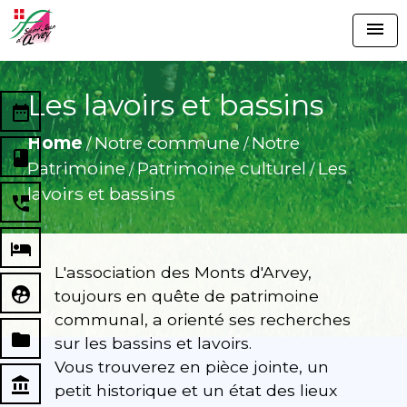
menu
Les lavoirs et bassins
date_range
Home
Notre commune
Notre
/
/
book
Patrimoine
Patrimoine culturel
Les
/
/
lavoirs et bassins
perm_phone_msg
local_hotel
L'association des Monts d'Arvey,
supervised_user_circle
toujours en quête de patrimoine
communal, a orienté ses recherches
folder
sur les bassins et lavoirs.
Vous trouverez en pièce jointe, un
account_balance
petit historique et un état des lieux