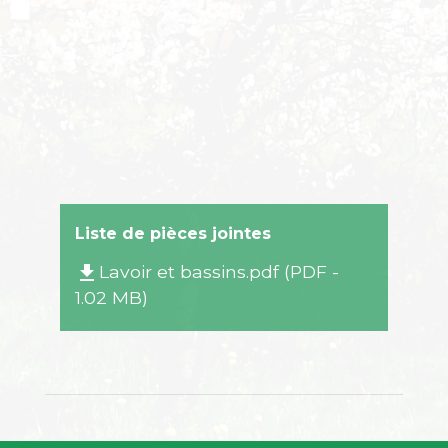
Liste de pièces jointes
Lavoir et bassins.pdf (PDF -
file_download
1.02 MB)